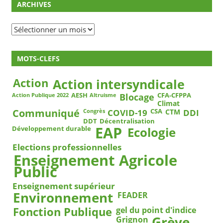
ARCHIVES
Archives
MOTS-CLEFS
Action
Action intersyndicale
Blocage
AESH
CFA-CFPPA
Action Publique 2022
Altruisme
Climat
COVID-19
DDI
Communiqué
CSA
CTM
Congrès
DDT
Décentralisation
EAP
Ecologie
Développement durable
Elections professionnelles
Enseignement Agricole
Public
Enseignement supérieur
Environnement
FEADER
Fonction Publique
gel du point d'indice
Grève
Grignon