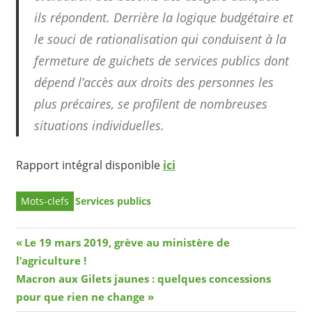
ils répondent. Derrière la logique budgétaire et
le souci de rationalisation qui conduisent à la
fermeture de guichets de services publics dont
dépend l’accès aux droits des personnes les
plus précaires, se profilent de nombreuses
situations individuelles.
Rapport intégral disponible
ici
Services publics
Navigation
Article
Le 19 mars 2019, grève au ministère de
précédent
l’agriculture !
de
Article
Macron aux Gilets jaunes : quelques concessions
l’article
suivant
pour que rien ne change