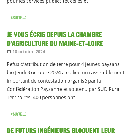
pour les services publics (et celles et
(SUITE...)
JE VOUS ÉCRIS DEPUIS LA CHAMBRE
D’AGRICULTURE DU MAINE-ET-LOIRE
10 octobre 2024
Jean-Philippe
A la une [1 seul]
,
Nos articles
Refus d’attribution de terre pour 4 jeunes paysans
bio Jeudi 3 octobre 2024 a eu lieu un rassemblement
important de contestation organisé par la
Confédération Paysanne et soutenu par SUD Rural
Territoires. 400 personnes ont
(SUITE...)
DE FUTURS INGÉNIEURS BLOQUENT LEUR