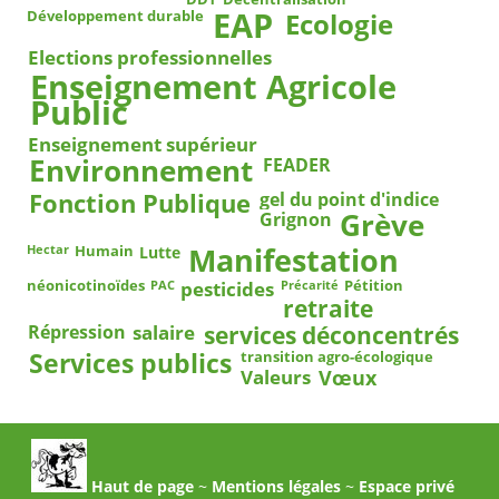
EAP
Ecologie
Développement durable
Elections professionnelles
Enseignement Agricole
Public
Enseignement supérieur
Environnement
FEADER
Fonction Publique
gel du point d'indice
Grève
Grignon
Manifestation
Humain
Lutte
Hectar
pesticides
néonicotinoïdes
Pétition
PAC
Précarité
retraite
salaire
services déconcentrés
Répression
Services publics
transition agro-écologique
Vœux
Valeurs
Haut de page
~
Mentions légales
~
Espace privé