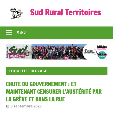
Skip
Sud Rural Territoires
to
content
Le
syndicat
MENU
qui
rue
et
qui
râle
ÉTIQUETTE :
BLOCAGE
CHUTE DU GOUVERNEMENT : ET
MAINTENANT CENSURER L’AUSTÉRITÉ PAR
LA GRÈVE ET DANS LA RUE
9 septembre 2025
Jean-Philippe
A la une [1 seul]
,
Nos articles