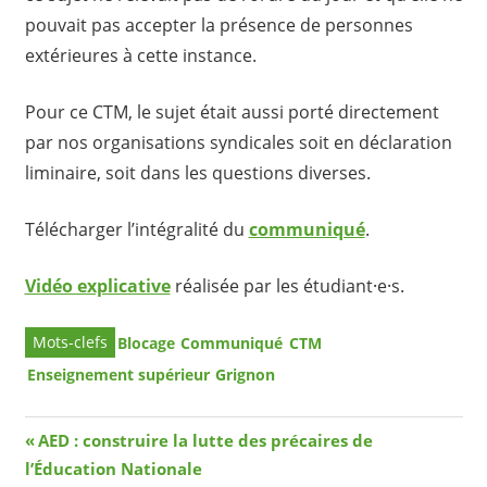
pouvait pas accepter la présence de personnes
extérieures à cette instance.
Pour ce CTM, le sujet était aussi porté directement
par nos organisations syndicales soit en déclaration
liminaire, soit dans les questions diverses.
Télécharger l’intégralité du
communiqué
.
Vidéo explicative
réalisée par les étudiant⸱e⸱s.
Blocage
Communiqué
CTM
Enseignement supérieur
Grignon
Navigation
Article
AED : construire la lutte des précaires de
précédent
l’Éducation Nationale