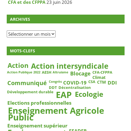
CFA et des CFPPA
23 juin 2026
ARCHIVES
Archives
MOTS-CLEFS
Action
Action intersyndicale
Blocage
AESH
CFA-CFPPA
Action Publique 2022
Altruisme
Climat
COVID-19
DDI
Communiqué
CSA
CTM
Congrès
DDT
Décentralisation
EAP
Ecologie
Développement durable
Elections professionnelles
Enseignement Agricole
Public
Enseignement supérieur