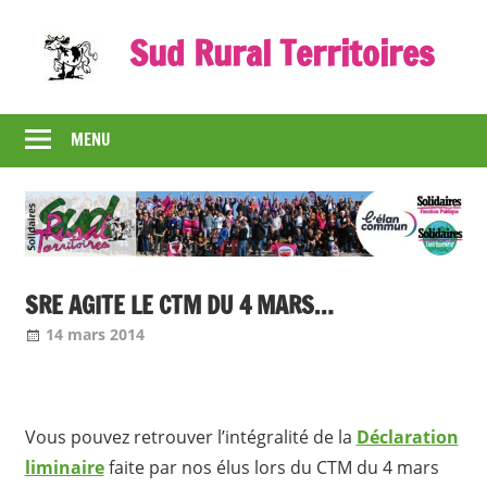
Skip
Sud Rural Territoires
to
content
Le
syndicat
MENU
qui
rue
et
qui
râle
SRE AGITE LE CTM DU 4 MARS…
14 mars 2014
admin
Nos articles
Vous pouvez retrouver l’intégralité de la
Déclaration
liminaire
faite par nos élus lors du CTM du 4 mars