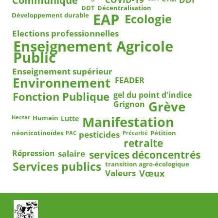
Communiqué
DDT
Décentralisation
EAP
Ecologie
Développement durable
Elections professionnelles
Enseignement Agricole
Public
Enseignement supérieur
Environnement
FEADER
Fonction Publique
gel du point d'indice
Grève
Grignon
Manifestation
Humain
Lutte
Hectar
pesticides
néonicotinoïdes
Pétition
PAC
Précarité
retraite
salaire
services déconcentrés
Répression
Services publics
transition agro-écologique
Vœux
Valeurs