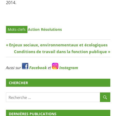
2014.
Action
Résolutions
Navigation
Article
Enjeux sociaux, environnementaux et écologiques
précédent
Article
Conditions de travail dans la fonction publique
de
suivant
l’article
Aussi sur
Facebook
et
Instagram
CHERCHER
DERNIÈRES PUBLICATIONS