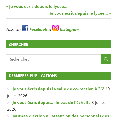
Navigation
Article
Je vous écris depuis le lycée…
précédent
Article
Je vous écrit depuis le lycée…
de
suivant
l’article
Aussi sur
Facebook
et
Instagram
CHERCHER
DERNIÈRES PUBLICATIONS
Je vous écris depuis la salle de correction à 36° !
9
juillet 2026
Je vous écris depuis… le bas de l’échelle
8 juillet
2026
Journée d’action à l’attention des personnels des