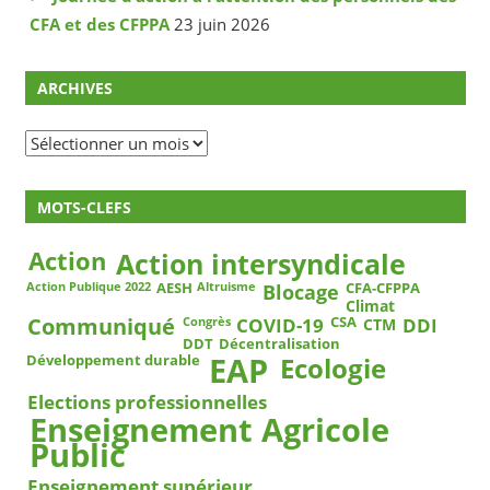
CFA et des CFPPA
23 juin 2026
ARCHIVES
Archives
MOTS-CLEFS
Action
Action intersyndicale
Blocage
AESH
CFA-CFPPA
Action Publique 2022
Altruisme
Climat
COVID-19
DDI
Communiqué
CSA
CTM
Congrès
DDT
Décentralisation
EAP
Ecologie
Développement durable
Elections professionnelles
Enseignement Agricole
Public
Enseignement supérieur