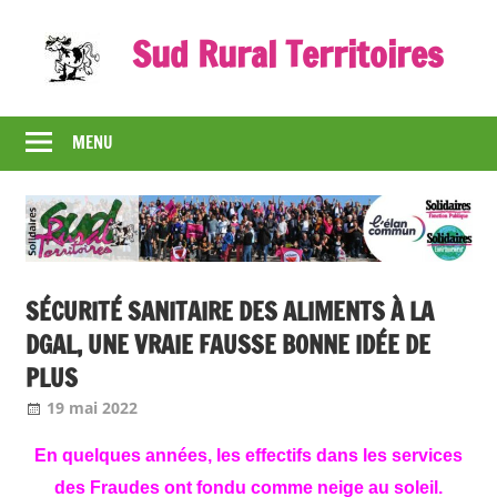
Skip
Sud Rural Territoires
to
content
Le
syndicat
MENU
qui
rue
et
qui
râle
SÉCURITÉ SANITAIRE DES ALIMENTS À LA
DGAL, UNE VRAIE FAUSSE BONNE IDÉE DE
PLUS
19 mai 2022
Jean-Philippe
Nos articles
En quelques années, les effectifs dans les services
des Fraudes ont fondu comme neige au soleil.