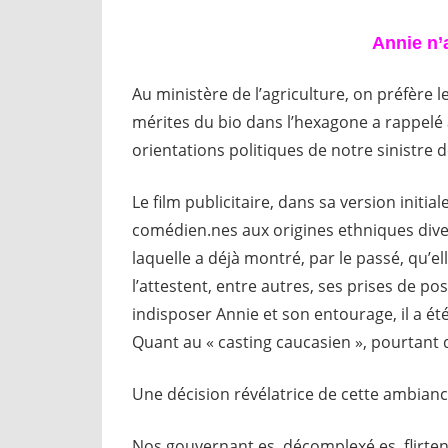
Annie n’
Au ministère de l’agriculture, on préfère l
mérites du bio dans l’hexagone a rappelé a
orientations politiques de notre sinistre 
Le film publicitaire, dans sa version initial
comédien.nes aux origines ethniques diver
laquelle a déjà montré, par le passé, qu’e
l’attestent, entre autres, ses prises de po
indisposer Annie et son entourage, il a é
Quant au « casting caucasien », pourtant 
Une décision révélatrice de cette ambiance
Nos gouvernant.es, décomplexé.es, flirtent