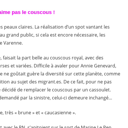
aime pas le couscous !
es peaux claires. La réalisation d’un spot vantant les
u grand public, si cela est encore nécessaire, les
de Varenne.
e, faisait la part belle au couscous royal, avec des
ses et variées. Difficile à avaler pour Annie Genevard,
lle ne goûtait guère la diversité sur cette planète, comme
sition au sujet des migrant.es. De ce fait, pour ne pas
té décidé de remplacer le couscous par un cassoulet.
demandé par la sinistre, celui-ci demeure inchangé…
, très « brune » et « caucasienne ».
 avec le RN, s’apitoient sur le sort de Marine Le Pen,