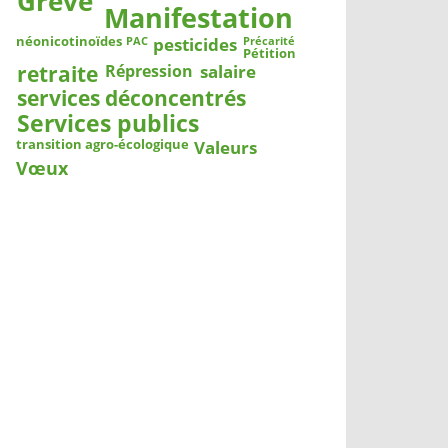
Grève
Manifestation
pesticides
néonicotinoïdes
PAC
Précarité
Pétition
salaire
retraite
Répression
services déconcentrés
Services publics
Valeurs
transition agro-écologique
Vœux