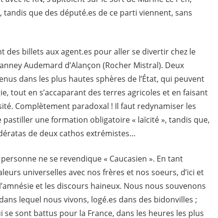
andis que des député.es de ce parti viennent, sans
s billets aux agent.es pour aller se divertir chez le
 Vianney Audemard d’Alançon (Rocher Mistral). Deux
tenus dans les plus hautes sphères de l’État, qui peuvent
ie, tout en s’accaparant des terres agricoles et en faisant
ité. Complètement paradoxal ! Il faut redynamiser les
pastiller une formation obligatoire « laïcité », tandis que,
dératas de deux cathos extrémistes…
personne ne se revendique « Caucasien ». En tant
urs universelles avec nos frères et nos soeurs, d’ici et
 l’amnésie et les discours haineux. Nous nous souvenons
 dans lequel nous vivons, logé.es dans des bidonvilles ;
 se sont battus pour la France, dans les heures les plus