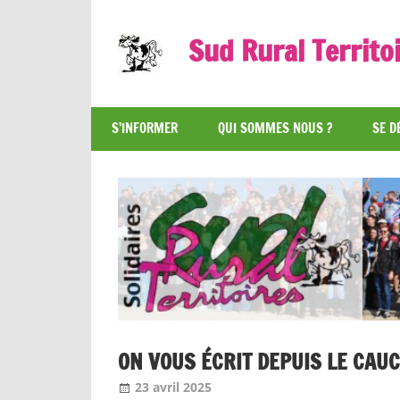
Skip
to
Sud Rural Territo
content
Le
syndicat
S’INFORMER
QUI SOMMES NOUS ?
SE D
qui
rue
et
qui
râle
ON VOUS ÉCRIT DEPUIS LE CAU
23 avril 2025
Jean-Philippe
A la une [1 seul]
,
Nos arti