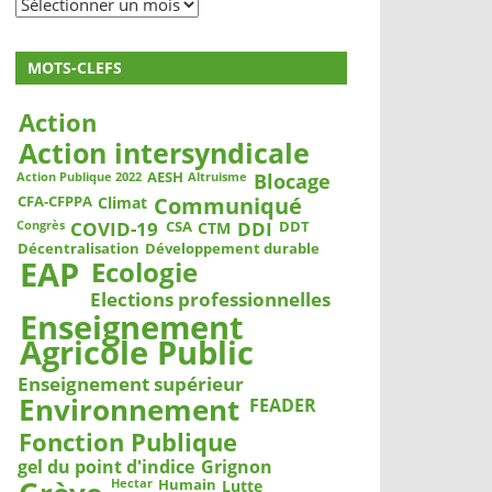
Archives
MOTS-CLEFS
Action
Action intersyndicale
Blocage
AESH
Action Publique 2022
Altruisme
Communiqué
CFA-CFPPA
Climat
COVID-19
DDI
CSA
DDT
CTM
Congrès
Décentralisation
Développement durable
EAP
Ecologie
Elections professionnelles
Enseignement
Agricole Public
Enseignement supérieur
Environnement
FEADER
Fonction Publique
gel du point d'indice
Grignon
Humain
Lutte
Hectar