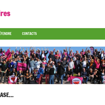
ires
ÉFENDRE
CONTACTS
CASE…
cles