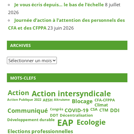
Je vous écris depuis… le bas de l’échelle
8 juillet
2026
Journée d’action à l’attention des personnels des
CFA et des CFPPA
23 juin 2026
ARCHIVES
Archives
MOTS-CLEFS
Action
Action intersyndicale
Blocage
AESH
CFA-CFPPA
Action Publique 2022
Altruisme
Climat
COVID-19
DDI
Communiqué
CSA
CTM
Congrès
DDT
Décentralisation
EAP
Ecologie
Développement durable
Elections professionnelles