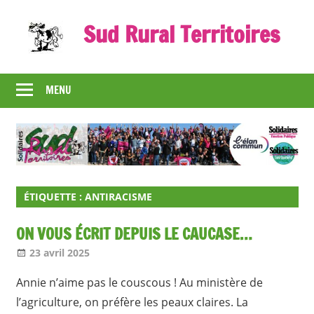
Skip
Sud Rural Territoires
to
content
Le
syndicat
MENU
qui
rue
et
qui
râle
ÉTIQUETTE :
ANTIRACISME
ON VOUS ÉCRIT DEPUIS LE CAUCASE…
23 avril 2025
Jean-Philippe
A la une [1 seul]
,
Nos articles
Annie n’aime pas le couscous ! Au ministère de
l’agriculture, on préfère les peaux claires. La