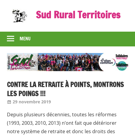
Skip
Sud Rural Territoires
to
content
Le
syndicat
MENU
qui
rue
et
qui
râle
CONTRE LA RETRAITE À POINTS, MONTRONS
LES POINGS !!!
29 novembre 2019
Jean-Philippe
Nos articles
Depuis plusieurs décennies, toutes les réformes
(1993, 2003, 2010, 2013) n’ont fait que détériorer
notre système de retraite et donc les droits des