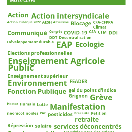
MOTS-CLEFS
Action
Action intersyndicale
Blocage
AESH
CFA-CFPPA
Action Publique 2022
Altruisme
Climat
COVID-19
DDI
Communiqué
CSA
CTM
Congrès
DDT
Décentralisation
EAP
Ecologie
Développement durable
Elections professionnelles
Enseignement Agricole
Public
Enseignement supérieur
Environnement
FEADER
Fonction Publique
gel du point d'indice
Grève
Grignon
Manifestation
Humain
Lutte
Hectar
pesticides
néonicotinoïdes
Pétition
PAC
Précarité
retraite
salaire
services déconcentrés
Répression