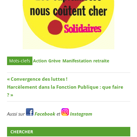
Action
Grève
Manifestation
retraite
Navigation
Article
Convergence des luttes !
Article
précédent
Harcèlement dans la Fonction Publique : que faire
de
suivant
?
l’article
Aussi sur
Facebook
et
Instagram
CHERCHER