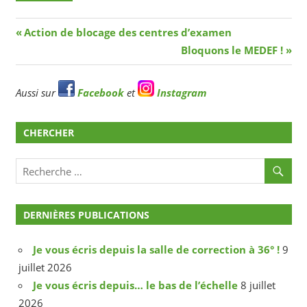
Navigation
Article
Action de blocage des centres d’examen
précédent
Article
Bloquons le MEDEF !
de
suivant
l’article
Aussi sur
Facebook
et
Instagram
CHERCHER
DERNIÈRES PUBLICATIONS
Je vous écris depuis la salle de correction à 36° !
9
juillet 2026
Je vous écris depuis… le bas de l’échelle
8 juillet
2026