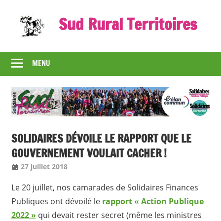
Skip
Sud Rural Territoires
to
content
Le
syndicat
MENU
qui
rue
et
qui
râle
SOLIDAIRES DÉVOILE LE RAPPORT QUE LE
GOUVERNEMENT VOULAIT CACHER !
27 juillet 2018
Jean-Philippe
Nos articles
Le 20 juillet, nos camarades de Solidaires Finances
Publiques ont dévoilé le
rapport « Action Publique
2022 »
qui devait rester secret (même les ministres