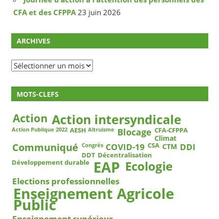
CFA et des CFPPA
23 juin 2026
ARCHIVES
Archives
MOTS-CLEFS
Action
Action intersyndicale
Blocage
AESH
CFA-CFPPA
Action Publique 2022
Altruisme
Climat
COVID-19
DDI
Communiqué
CSA
CTM
Congrès
DDT
Décentralisation
EAP
Ecologie
Développement durable
Elections professionnelles
Enseignement Agricole
Public
Enseignement supérieur