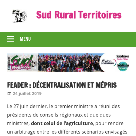
Skip
Sud Rural Territoires
to
content
Le
syndicat
MENU
qui
rue
et
qui
râle
FEADER : DÉCENTRALISATION ET MÉPRIS
24 juillet 2019
Jean-Philippe
Nos articles
Le 27 juin dernier, le premier ministre a réuni des
présidents de conseils régionaux et quelques
ministres,
dont celui de l’agriculture
, pour rendre
un arbitrage entre les différents scénarios envisagés