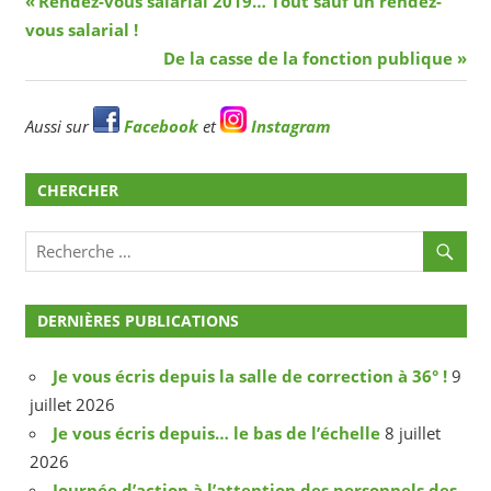
Navigation
Rendez-vous salarial 2019… Tout sauf un rendez-
précédent
vous salarial !
de
Article
De la casse de la fonction publique
l’article
suivant
Aussi sur
Facebook
et
Instagram
CHERCHER
DERNIÈRES PUBLICATIONS
Je vous écris depuis la salle de correction à 36° !
9
juillet 2026
Je vous écris depuis… le bas de l’échelle
8 juillet
2026
Journée d’action à l’attention des personnels des