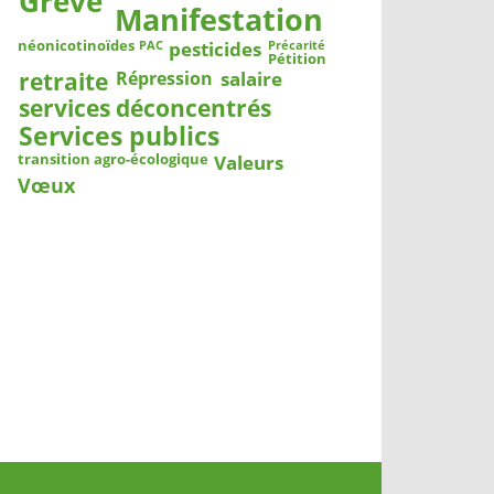
Grève
Manifestation
pesticides
néonicotinoïdes
PAC
Précarité
Pétition
salaire
retraite
Répression
services déconcentrés
Services publics
Valeurs
transition agro-écologique
Vœux