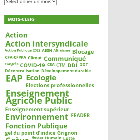
Archives
MOTS-CLEFS
Action
Action intersyndicale
Blocage
AESH
Action Publique 2022
Altruisme
Communiqué
CFA-CFPPA
Climat
COVID-19
DDI
CSA
DDT
CTM
Congrès
Décentralisation
Développement durable
EAP
Ecologie
Elections professionnelles
Enseignement
Agricole Public
Enseignement supérieur
Environnement
FEADER
Fonction Publique
gel du point d'indice
Grignon
Humain
Lutte
Hectar