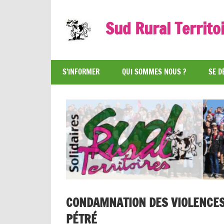
Skip
to
Sud Rural Territo
content
Le
syndicat
S’INFORMER
QUI SOMMES NOUS ?
SE D
qui
rue
et
qui
râle
CONDAMNATION DES VIOLENCES 
PÉTRÉ