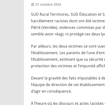
21 octobre 2025
Jean-Philippe
A la une [1 seul]
,
Nos 
SUD Rural Territoires, SUD Éducation et 
harcèlement racistes dont ont été victime
Pétré (Vendée), violences commises par d
semble avoir réagi, ni protégé ces deux ly
Par ailleurs, les deux victimes se sont vue
l’établissement. Les parents de l’une d’ent
l’établissement, estimant que sa sécurit
protection des victimes et l’impunité affi
Devant la gravité des faits imputables à d
l’équipe de direction de cet établissement
d’agir en conséquence.
À l’heure où les discours et actes racistes