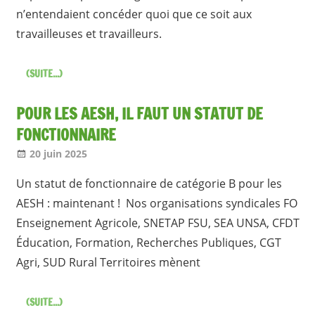
n’entendaient concéder quoi que ce soit aux
travailleuses et travailleurs.
(SUITE...)
POUR LES AESH, IL FAUT UN STATUT DE
FONCTIONNAIRE
20 juin 2025
Jean-Philippe
A la une [1 seul]
,
Nos articles
Un statut de fonctionnaire de catégorie B pour les
AESH : maintenant ! Nos organisations syndicales FO
Enseignement Agricole, SNETAP FSU, SEA UNSA, CFDT
Éducation, Formation, Recherches Publiques, CGT
Agri, SUD Rural Territoires mènent
(SUITE...)