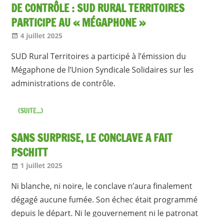
DE CONTRÔLE : SUD RURAL TERRITOIRES
PARTICIPE AU « MÉGAPHONE »
4 juillet 2025
Jean-Philippe
A la une [1 seul]
,
Nos articles
SUD Rural Territoires a participé à l’émission du
Mégaphone de l’Union Syndicale Solidaires sur les
administrations de contrôle.
(SUITE...)
SANS SURPRISE, LE CONCLAVE A FAIT
PSCHITT
1 juillet 2025
Jean-Philippe
A la une [1 seul]
,
Nos articles
Ni blanche, ni noire, le conclave n’aura finalement
dégagé aucune fumée. Son échec était programmé
depuis le départ. Ni le gouvernement ni le patronat