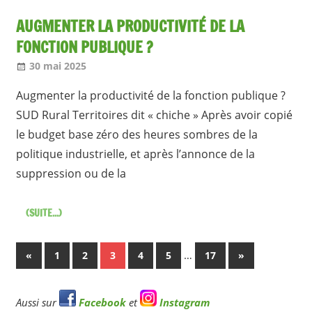
AUGMENTER LA PRODUCTIVITÉ DE LA
FONCTION PUBLIQUE ?
30 mai 2025
Jean-Philippe
A la une [1 seul]
,
Nos articles
Augmenter la productivité de la fonction publique ?
SUD Rural Territoires dit « chiche » Après avoir copié
le budget base zéro des heures sombres de la
politique industrielle, et après l’annonce de la
suppression ou de la
(SUITE...)
Pagination
Articles
…
Articles
«
1
2
3
4
5
17
»
précédents
suivants
des
Aussi sur
Facebook
et
Instagram
publications