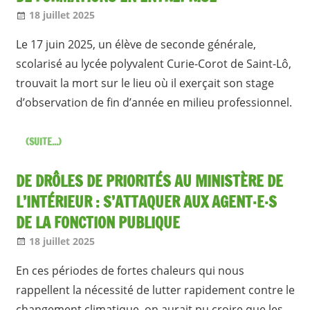
18 juillet 2025
Jean-Philippe
A la une [1 seul]
,
Nos articles
Le 17 juin 2025, un élève de seconde générale,
scolarisé au lycée polyvalent Curie-Corot de Saint-Lô,
trouvait la mort sur le lieu où il exerçait son stage
d’observation de fin d’année en milieu professionnel.
(SUITE...)
DE DRÔLES DE PRIORITÉS AU MINISTÈRE DE
L’INTÉRIEUR : S’ATTAQUER AUX AGENT·E·S
DE LA FONCTION PUBLIQUE
18 juillet 2025
Jean-Philippe
A la une [1 seul]
,
Nos articles
En ces périodes de fortes chaleurs qui nous
rappellent la nécessité de lutter rapidement contre le
changement climatique, on aurait pu croire que les