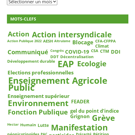
Archives
MOTS-CLEFS
Action
Action intersyndicale
Blocage
AESH
CFA-CFPPA
Action Publique 2022
Altruisme
Climat
COVID-19
DDI
Communiqué
CSA
CTM
Congrès
DDT
Décentralisation
EAP
Ecologie
Développement durable
Elections professionnelles
Enseignement Agricole
Public
Enseignement supérieur
Environnement
FEADER
Fonction Publique
gel du point d'indice
Grève
Grignon
Manifestation
Humain
Lutte
Hectar
néonicotinoïdes
Pétition
PAC
Précarité