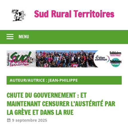
Skip
Sud Rural Territoires
to
content
Le
syndicat
MENU
qui
rue
et
qui
râle
AUTEUR/AUTRICE :
JEAN-PHILIPPE
CHUTE DU GOUVERNEMENT : ET
MAINTENANT CENSURER L’AUSTÉRITÉ PAR
LA GRÈVE ET DANS LA RUE
9 septembre 2025
Jean-Philippe
A la une [1 seul]
,
Nos articles