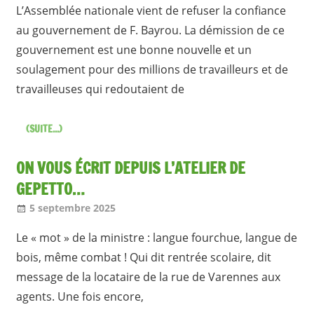
L’Assemblée nationale vient de refuser la confiance
au gouvernement de F. Bayrou. La démission de ce
gouvernement est une bonne nouvelle et un
soulagement pour des millions de travailleurs et de
travailleuses qui redoutaient de
(SUITE...)
ON VOUS ÉCRIT DEPUIS L’ATELIER DE
GEPETTO…
5 septembre 2025
Jean-Philippe
A la une [1 seul]
,
Nos articles
Le « mot » de la ministre : langue fourchue, langue de
bois, même combat ! Qui dit rentrée scolaire, dit
message de la locataire de la rue de Varennes aux
agents. Une fois encore,