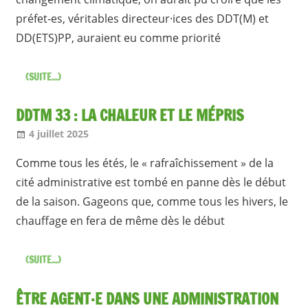
préfet-es, véritables directeur·ices des DDT(M) et
DD(ETS)PP, auraient eu comme priorité
(SUITE...)
DDTM 33 : LA CHALEUR ET LE MÉPRIS
4 juillet 2025
Jean-Philippe
A la une [1 seul]
,
Nos articles
Comme tous les étés, le « rafraîchissement » de la
cité administrative est tombé en panne dès le début
de la saison. Gageons que, comme tous les hivers, le
chauffage en fera de même dès le début
(SUITE...)
ÊTRE AGENT·E DANS UNE ADMINISTRATION