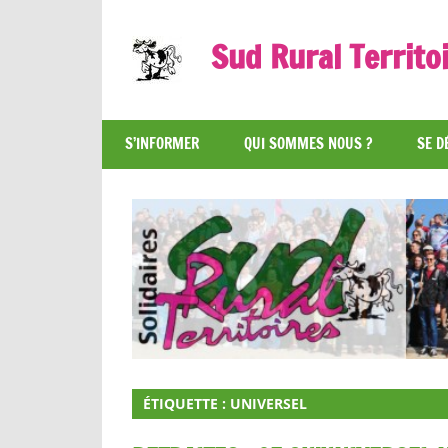
Skip
to
Sud Rural Territo
content
Le
syndicat
S’INFORMER
QUI SOMMES NOUS ?
SE D
qui
rue
et
qui
râle
ÉTIQUETTE :
UNIVERSEL