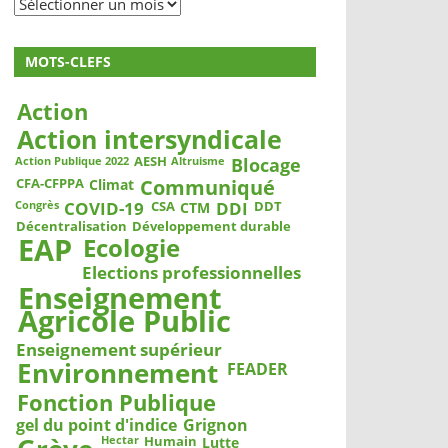
Archives
MOTS-CLEFS
Action
Action intersyndicale
Blocage
AESH
Action Publique 2022
Altruisme
Communiqué
CFA-CFPPA
Climat
COVID-19
DDI
CSA
DDT
CTM
Congrès
Décentralisation
Développement durable
EAP
Ecologie
Elections professionnelles
Enseignement
Agricole Public
Enseignement supérieur
Environnement
FEADER
Fonction Publique
gel du point d'indice
Grignon
Humain
Lutte
Hectar