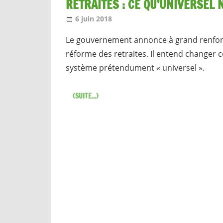
RETRAITES : CE QU’UNIVERSEL N
6 juin 2018
Jean-Philippe
Nos articles
Le gouvernement annonce à grand renfort d
réforme des retraites. Il entend changer
système prétendument « universel ».
(SUITE...)