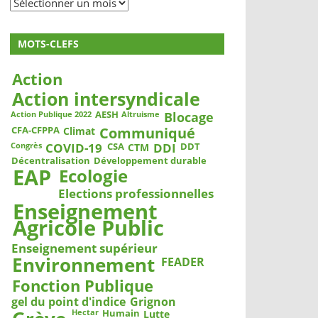
Archives
MOTS-CLEFS
Action
Action intersyndicale
Blocage
AESH
Action Publique 2022
Altruisme
Communiqué
CFA-CFPPA
Climat
COVID-19
DDI
CSA
DDT
CTM
Congrès
Décentralisation
Développement durable
EAP
Ecologie
Elections professionnelles
Enseignement
Agricole Public
Enseignement supérieur
Environnement
FEADER
Fonction Publique
gel du point d'indice
Grignon
Humain
Lutte
Hectar