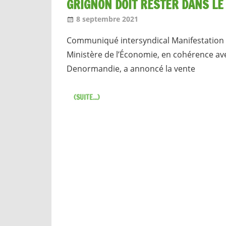
GRIGNON DOIT RESTER DANS LE
8 septembre 2021
Jean-Philippe
Nos articles
Communiqué intersyndical Manifestation l
Ministère de l’Économie, en cohérence ave
Denormandie, a annoncé la vente
(SUITE...)