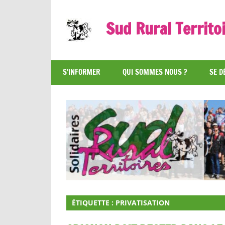
Skip
to
Sud Rural Territo
content
Le
syndicat
S’INFORMER
QUI SOMMES NOUS ?
SE D
qui
rue
et
qui
râle
ÉTIQUETTE :
PRIVATISATION