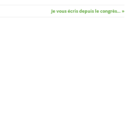
Article
Je vous écris depuis le congrès…
suivant