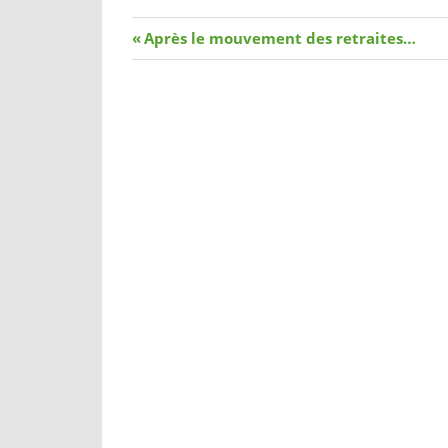
Navigation
Article
Après le mouvement des retraites…
précédent
de
l’article