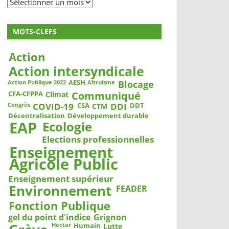
Archives
MOTS-CLEFS
Action
Action intersyndicale
Blocage
AESH
Action Publique 2022
Altruisme
Communiqué
CFA-CFPPA
Climat
COVID-19
DDI
CSA
DDT
CTM
Congrès
Décentralisation
Développement durable
EAP
Ecologie
Elections professionnelles
Enseignement
Agricole Public
Enseignement supérieur
Environnement
FEADER
Fonction Publique
gel du point d'indice
Grignon
Humain
Lutte
Hectar